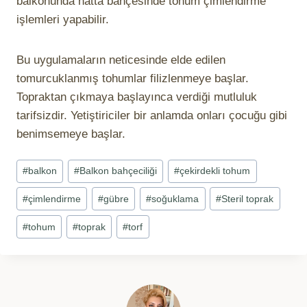
balkonunda hatta bahçesinde tohum çimlendirme
işlemleri yapabilir.
Bu uygulamaların neticesinde elde edilen
tomurcuklanmış tohumlar filizlenmeye başlar.
Topraktan çıkmaya başlayınca verdiği mutluluk
tarifsizdir. Yetiştiriciler bir anlamda onları çocuğu gibi
benimsemeye başlar.
Post
#
balkon
#
Balkon bahçeciliği
#
çekirdekli tohum
Tags:
#
çimlendirme
#
gübre
#
soğuklama
#
Steril toprak
#
tohum
#
toprak
#
torf