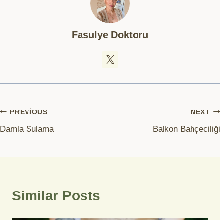
Fasulye Doktoru
Yazı
PREVIOUS
NEXT
Damla Sulama
Balkon Bahçeciliği
gezinmesi
Similar Posts