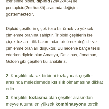
içerisinde ploidi,
diploid
(2n=2x=34) ile
pentaploid(2n=5x=85) arasında değişim
göstermektedir.
Diploid çeşitlerin çiçek tozu bir örnek ve yüksek
çimlenme oranına sahiptir. Triploid çeşitlerin ise
çiçek tozları irilik bakımından bir örnek değildir ve
çimlenme oranları düşüktür. Bu nedenle bahçe tesis
ederken diploid olan Amasya, Delicious, Jonathan,
Golden gibi çeşitleri kullanabiliriz.
2
. Karşılıklı olarak birbirini tozlayacak çeşitler
arasında melezlemede
kısırlık
olmamasına dikkat
edin.
3
. Karşılıklı
tozlaşma
olan çeşitler arasından
meyve tutumu en yüksek
kombinasyonu
tercih