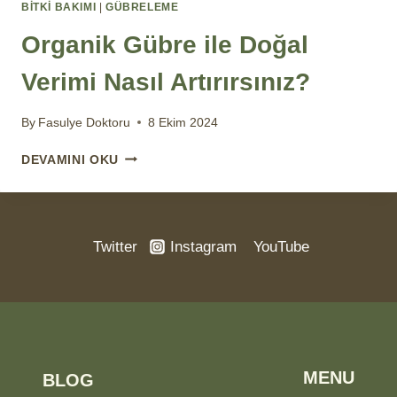
BİTKİ BAKIMI
|
GÜBRELEME
Organik Gübre ile Doğal
Verimi Nasıl Artırırsınız?
By
Fasulye Doktoru
8 Ekim 2024
ORGANIK
DEVAMINI OKU
GÜBRE
ILE
DOĞAL
VERIMI
Twitter
Instagram
YouTube
NASIL
ARTIRIRSINIZ?
MENU
BLOG