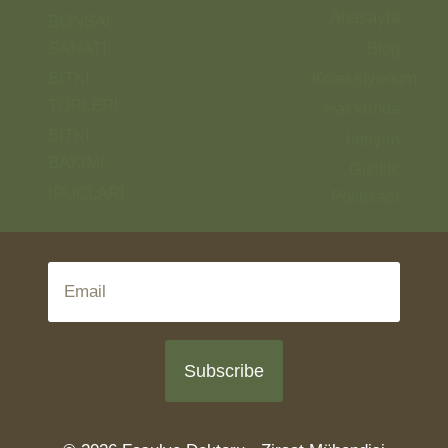
Anasayfa
BONSAİ
SANATI
Blog
BİTKİ
Koleksiyonum
TÜRLERİ
Hakkımda
BİTKİ
İletişim
BAKIMI
Gizlilik
İPUÇLARI
Politikası
Subscribe