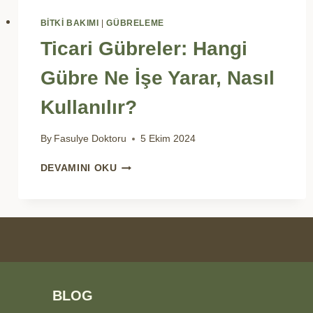
BİTKİ BAKIMI
|
GÜBRELEME
Ticari Gübreler: Hangi
Gübre Ne İşe Yarar, Nasıl
Kullanılır?
By
Fasulye Doktoru
5 Ekim 2024
TICARI
DEVAMINI OKU
GÜBRELER:
HANGI
GÜBRE
NE
İŞE
YARAR,
NASIL
KULLANILIR?
BLOG