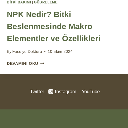
BİTKİ BAKIMI
|
GÜBRELEME
NPK Nedir? Bitki
Beslenmesinde Makro
Elementler ve Özellikleri
By
Fasulye Doktoru
10 Ekim 2024
NPK
DEVAMINI OKU
NEDIR?
BITKI
BESLENMESINDE
MAKRO
Twitter
Instagram
YouTube
ELEMENTLER
VE
ÖZELLIKLERI