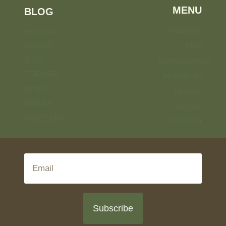
MENU
BLOG
Anasayfa
BONSAİ
SANATI
Blog
BİTKİ
Koleksiyonum
TÜRLERİ
Hakkımda
BİTKİ
İletişim
BAKIMI
Gizlilik
İPUÇLARI
Politikası
Subscribe