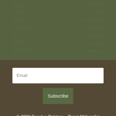
Anasayfa
BONSAİ
SANATI
Blog
BİTKİ
Koleksiyonum
TÜRLERİ
Hakkımda
BİTKİ
İletişim
BAKIMI
Gizlilik
İPUÇLARI
Politikası
Subscribe