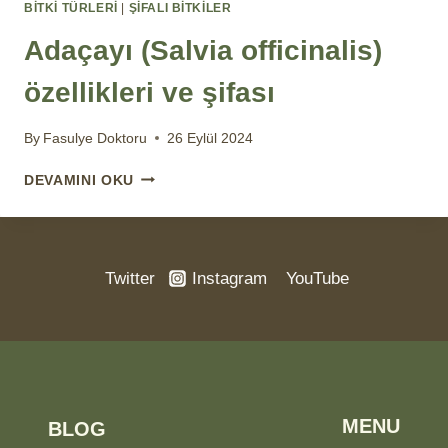
BİTKİ TÜRLERİ
|
ŞIFALI BITKILER
Adaçayı (Salvia officinalis)
özellikleri ve şifası
By
Fasulye Doktoru
26 Eylül 2024
ADAÇAYI
DEVAMINI OKU
(SALVIA
OFFICINALIS)
ÖZELLIKLERI
VE
Twitter
Instagram
YouTube
ŞIFASI
MENU
BLOG