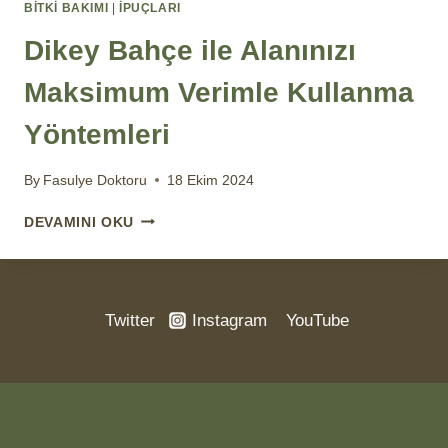
BİTKİ BAKIMI
|
İPUÇLARI
Dikey Bahçe ile Alanınızı
Maksimum Verimle Kullanma
Yöntemleri
By
Fasulye Doktoru
18 Ekim 2024
DIKEY
DEVAMINI OKU
BAHÇE
ILE
ALANINIZI
MAKSIMUM
Twitter
Instagram
YouTube
VERIMLE
KULLANMA
YÖNTEMLERI