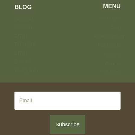
MENU
BLOG
Anasayfa
BONSAİ
SANATI
Blog
BİTKİ
Koleksiyonum
TÜRLERİ
Hakkımda
BİTKİ
İletişim
BAKIMI
Gizlilik
İPUÇLARI
Politikası
Subscribe