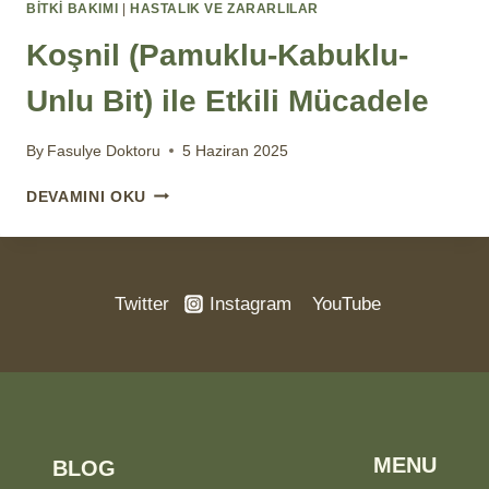
BİTKİ BAKIMI
|
HASTALIK VE ZARARLILAR
Koşnil (Pamuklu-Kabuklu-
Unlu Bit) ile Etkili Mücadele
By
Fasulye Doktoru
5 Haziran 2025
KOŞNIL
DEVAMINI OKU
(PAMUKLU-
KABUKLU-
UNLU
BIT)
Twitter
Instagram
YouTube
ILE
ETKILI
MÜCADELE
MENU
BLOG