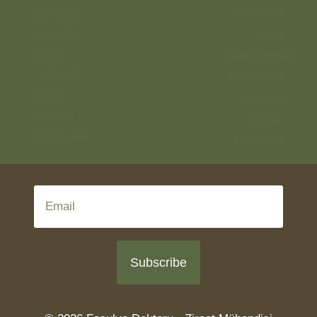
Anasayfa
BONSAİ
SANATI
Blog
BİTKİ
Koleksiyonum
TÜRLERİ
Hakkımda
BİTKİ
İletişim
BAKIMI
Gizlilik
İPUÇLARI
Politikası
Subscribe