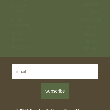
Anasayfa
BONSAİ
SANATI
Blog
BİTKİ
Koleksiyonum
TÜRLERİ
Hakkımda
BİTKİ
İletişim
BAKIMI
Gizlilik
İPUÇLARI
Politikası
Subscribe