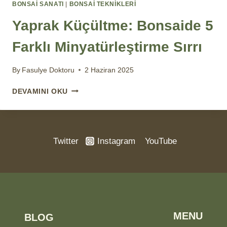
BONSAİ SANATI
|
BONSAI TEKNIKLERI
Yaprak Küçültme: Bonsaide 5
Farklı Minyatürleştirme Sırrı
By
Fasulye Doktoru
2 Haziran 2025
YAPRAK
DEVAMINI OKU
KÜÇÜLTME:
BONSAIDE
5
FARKLI
Twitter
Instagram
YouTube
MINYATÜRLEŞTIRME
SIRRI
MENU
BLOG