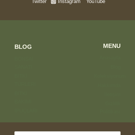
Twitter
Instagram
YouTube
MENU
BLOG
Anasayfa
BONSAİ
SANATI
Blog
BİTKİ
Koleksiyonum
TÜRLERİ
Hakkımda
BİTKİ
İletişim
BAKIMI
Gizlilik
İPUÇLARI
Politikası