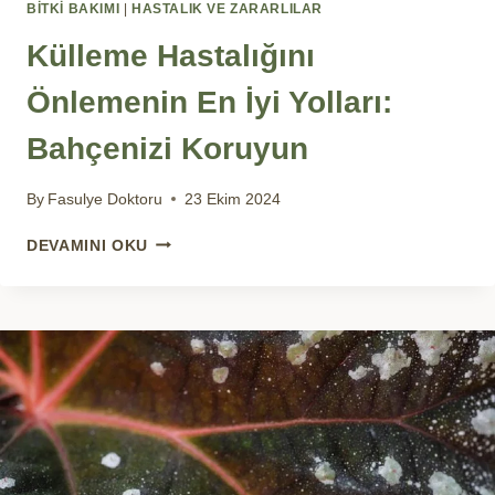
BİTKİ BAKIMI
|
HASTALIK VE ZARARLILAR
Külleme Hastalığını
Önlemenin En İyi Yolları:
Bahçenizi Koruyun
By
Fasulye Doktoru
23 Ekim 2024
KÜLLEME
DEVAMINI OKU
HASTALIĞINI
ÖNLEMENIN
EN
İYI
YOLLARI:
BAHÇENIZI
KORUYUN