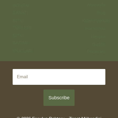
Anasayfa
BONSAİ
SANATI
Blog
BİTKİ
Koleksiyonum
TÜRLERİ
Hakkımda
BİTKİ
İletişim
BAKIMI
Gizlilik
İPUÇLARI
Politikası
Subscribe