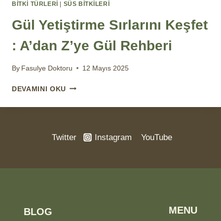
BİTKİ TÜRLERİ
|
SÜS BITKILERI
Gül Yetiştirme Sırlarını Keşfet
: A’dan Z’ye Gül Rehberi
By
Fasulye Doktoru
12 Mayıs 2025
GÜL
DEVAMINI OKU
YETIŞTIRME
SIRLARINI
KEŞFET
:
Twitter
Instagram
YouTube
A’DAN
Z’YE
GÜL
REHBERI
MENU
BLOG