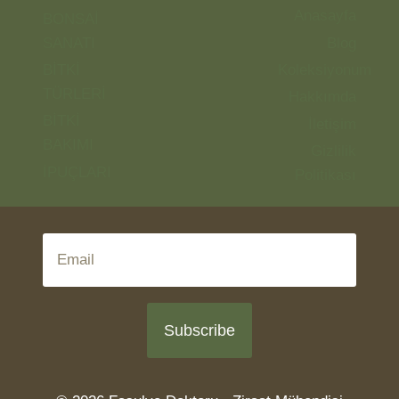
Anasayfa
BONSAİ
SANATI
Blog
BİTKİ
Koleksiyonum
TÜRLERİ
Hakkımda
BİTKİ
İletişim
BAKIMI
Gizlilik
İPUÇLARI
Politikası
Subscribe