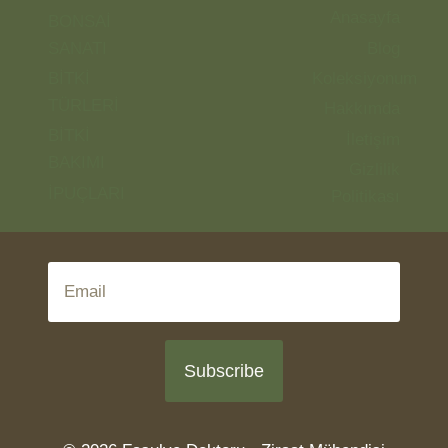
Anasayfa
BONSAİ
SANATI
Blog
BİTKİ
Koleksiyonum
TÜRLERİ
Hakkımda
BİTKİ
İletişim
BAKIMI
Gizlilik
İPUÇLARI
Politikası
Subscribe