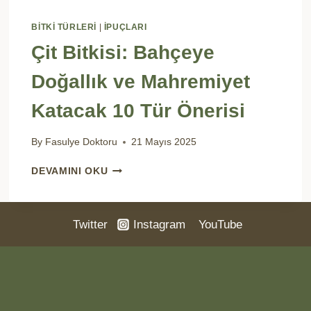
BİTKİ TÜRLERİ
|
İPUÇLARI
Çit Bitkisi: Bahçeye
Doğallık ve Mahremiyet
Katacak 10 Tür Önerisi
By
Fasulye Doktoru
21 Mayıs 2025
ÇIT
DEVAMINI OKU
BITKISI:
BAHÇEYE
DOĞALLIK
Twitter
Instagram
YouTube
VE
MAHREMIYET
KATACAK
10
TÜR
ÖNERISI