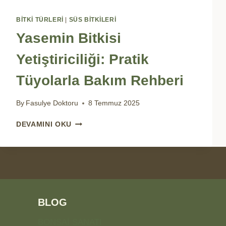
BİTKİ TÜRLERİ
|
SÜS BITKILERI
Yasemin Bitkisi
Yetiştiriciliği: Pratik
Tüyolarla Bakım Rehberi
By
Fasulye Doktoru
8 Temmuz 2025
YASEMIN
DEVAMINI OKU
BITKISI
YETIŞTIRICILIĞI:
PRATIK
TÜYOLARLA
BAKIM
REHBERI
BLOG
BONSAİ SANATI